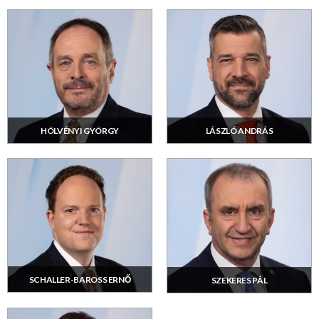
LÁSZLÓ ANDRÁS
HÖLVÉNYI GYÖRGY
SCHALLER-BAROSS ERNŐ
SZEKERES PÁL