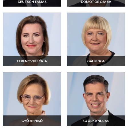
DEUTSCH TAMÁS
DÖMÖTÖR CSABA
FERENC VIKTÓRIA
GÁL KINGA
GYŐRI ENIKŐ
GYÜRK ANDRÁS