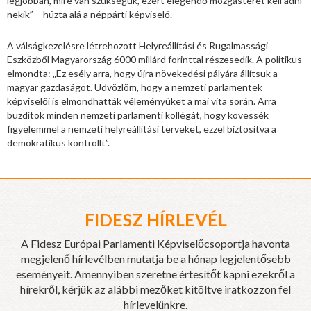
legjobban, mire van szükségük, ezért elegendő mozgásteret kell adni
nekik” – húzta alá a néppárti képviselő.
A válságkezelésre létrehozott Helyreállítási és Rugalmassági
Eszközből Magyarország 6000 millárd forinttal részesedik. A politikus
elmondta: „Ez esély arra, hogy újra növekedési pályára állítsuk a
magyar gazdaságot. Üdvözlöm, hogy a nemzeti parlamentek
képviselői is elmondhatták véleményüket a mai vita során. Arra
buzdítok minden nemzeti parlamenti kollégát, hogy kövessék
figyelemmel a nemzeti helyreállítási terveket, ezzel biztosítva a
demokratikus kontrollt”.
FIDESZ HÍRLEVÉL
A Fidesz Európai Parlamenti Képviselőcsoportja havonta
megjelenő hírlevélben mutatja be a hónap legjelentősebb
eseményeit. Amennyiben szeretne értesítőt kapni ezekről a
hírekről, kérjük az alábbi mezőket kitöltve iratkozzon fel
hírlevelünkre.