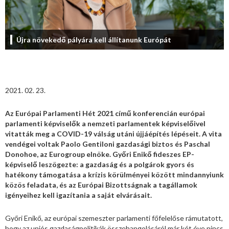
Újra növekedő pályára kell állítanunk Európát
2021. 02. 23.
Az Európai Parlamenti Hét 2021 című konferencián európai
parlamenti képviselők a nemzeti parlamentek képviselőivel
vitatták meg a COVID-19 válság utáni újjáépítés lépéseit. A vita
vendégei voltak Paolo Gentiloni gazdasági biztos és Paschal
Donohoe, az Eurogroup elnöke. Győri Enikő fideszes EP-
képviselő leszögezte: a gazdaság és a polgárok gyors és
hatékony támogatása a krízis körülményei között mindannyiunk
közös feladata, és az Európai Bizottságnak a tagállamok
igényeihez kell igazítania a saját elvárásait.
Győri Enikő, az európai szemeszter parlamenti főfelelőse rámutatott,
hogy az uniós gazdaságpolitikák összehangolásáról már két éve nincs