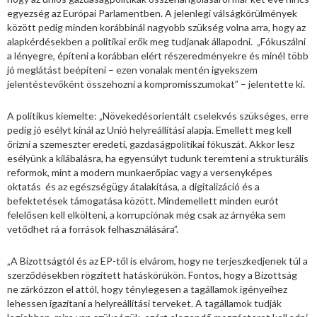
egyezség az Európai Parlamentben. A jelenlegi válságkörülmények
között pedig minden korábbinál nagyobb szükség volna arra, hogy az
alapkérdésekben a politikai erők meg tudjanak állapodni. „Fókuszálni
a lényegre, építeni a korábban elért részeredményekre és minél több
jó meglátást beépíteni – ezen vonalak mentén igyekszem
jelentéstevőként összehozni a kompromisszumokat” – jelentette ki.
A politikus kiemelte: „Növekedésorientált cselekvés szükséges, erre
pedig jó esélyt kínál az Unió helyreállítási alapja. Emellett meg kell
őrizni a szemeszter eredeti, gazdaságpolitikai fókuszát. Akkor lesz
esélyünk a kilábalásra, ha egyensúlyt tudunk teremteni a strukturális
reformok, mint a modern munkaerőpiac vagy a versenyképes
oktatás és az egészségügy átalakítása, a digitalizáció és a
befektetések támogatása között. Mindemellett minden eurót
felelősen kell elkölteni, a korrupciónak még csak az árnyéka sem
vetődhet rá a források felhasználására”.
„A Bizottságtól és az EP-től is elvárom, hogy ne terjeszkedjenek túl a
szerződésekben rögzített hatáskörükön. Fontos, hogy a Bizottság
ne zárkózzon el attól, hogy ténylegesen a tagállamok igényeihez
lehessen igazítani a helyreállítási terveket. A tagállamok tudják