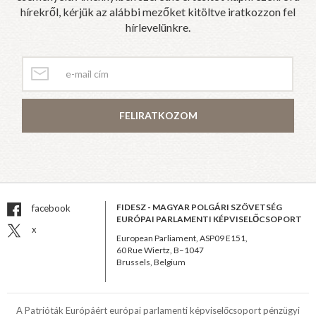
hírekről, kérjük az alábbi mezőket kitöltve iratkozzon fel
hírlevelünkre.
FELIRATKOZOM
FIDESZ - MAGYAR POLGÁRI SZÖVETSÉG
facebook
EURÓPAI PARLAMENTI KÉPVISELŐCSOPORT
x
European Parliament, ASP09 E151,
60 Rue Wiertz, B–1047
Brussels, Belgium
A Patrióták Európáért európai parlamenti képviselőcsoport pénzügyi