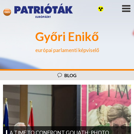
Győri Enikő
európai parlamenti képviselő
BLOG
A TIME TO CONFRONT GOLIATH: PHOTO